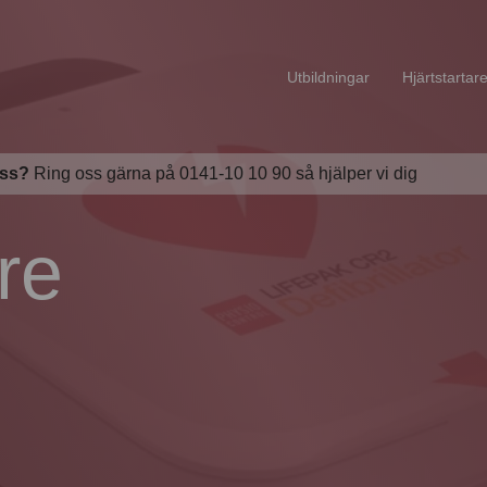
Utbildningar
Hjärtstartar
oss?
Ring oss gärna på 0141-10 10 90 så hjälper vi dig
re