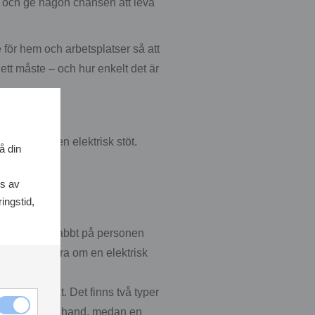
tm och ge någon chansen att leva
e för hem och arbetsplatser så att
ett måste – och hur enkelt det är
enom att ge en elektrisk stöt.
å din
ss av
ingstid,
tstartaren snabbt på personen
för att avgöra om en elektrisk
ta om” hjärtat. Det finns två typer
stöten på egen hand, medan en