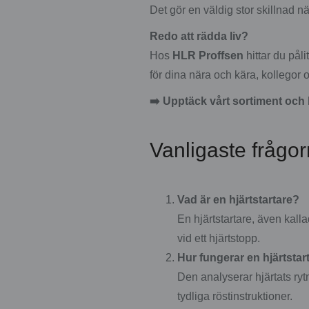
Det gör en väldig stor skillnad när
Redo att rädda liv?
Hos
HLR Proffsen
hittar du pål
för dina nära och kära, kollegor 
➡️
Upptäck vårt sortiment och be
Vanligaste frågor
Vad är en hjärtstartare?
En hjärtstartare, även kallad
vid ett hjärtstopp.
Hur fungerar en hjärtstar
Den analyserar hjärtats ryt
tydliga röstinstruktioner.