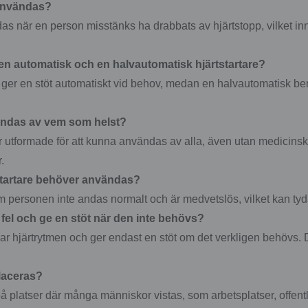
 användas?
as när en person misstänks ha drabbats av hjärtstopp, vilket inne
 en automatisk och en halvautomatisk hjärtstartare?
e ger en stöt automatiskt vid behov, medan en halvautomatisk be
ändas av vem som helst?
r utformade för att kunna användas av alla, även utan medicinsk
.
startare behöver användas?
m personen inte andas normalt och är medvetslös, vilket kan tyd
 fel och ge en stöt när den inte behövs?
rar hjärtrytmen och ger endast en stöt om det verkligen behövs. 
placeras?
på platser där många människor vistas, som arbetsplatser, offen