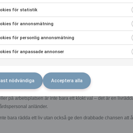
e ber användaren att trycka på en knapp för att ge stöten.
kies för statistik
gledning
: Moderna hjärtstartare är användarvänliga och ger tydl
okies för annonsmätning
lla avstånd före stöten och kan även instruera om hjärt- och l
l rytm. Hjärtstartaren kan därmed användas av vem som helst i e
okies för personlig annonsmätning
okies för anpassade annonser
artare viktig?
llnad vid ett plötsligt hjärtstopp. Chansen till överlevnad minska
görande att ha en hjärtstartare nära till hands.
ast nödvändiga
Acceptera alla
era en stöt inom 3 minuter så ökar överlevnadschansen till hela
ller på arbetsplatsen är inte bara ett klokt val – det är en livrä
vårdspersonal anländer.
e bara rädda ett liv utan också ge den drabbade chansen att återg