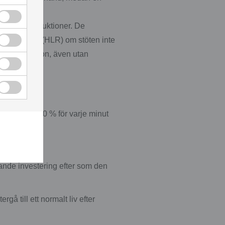
iga röstinstruktioner. De
ungräddning (HLR) om stöten inte
n nödsituation, även utan
r med cirka 10 % för varje minut
 74%.
ddande investering efter som den
å till ett normalt liv efter