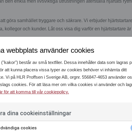
an den enkla men livsviktiga utrustningen återställa hjärtats ry
 att göra samhället tryggare och säkrare. Vi erbjuder hjärtstartar
 kollegor och kunder. Låt oss visa dig varför en hjärtstartare är 
r fungerar den?
a webbplats använder cookies
s snabbt en hjärtstartare för att återställa hjärtats normala rytm g
("kakor") består av små textfiler. Dessa innehåller data som lagras p
ör att kunna placera vissa typer av cookies behöver vi inhämta ditt
att ge den hjälp som krävs för att få i gång hjärtat igen.
e. Vi på HLR Proffsen i Sverige AB, orgnr. 556847-4653 använder o
 slags cookies. För att läsa mer om vilka cookies vi använder och lagr
är för att komma till vår cookiepolicy.
hjärtrytmen
: När en person drabbas av hjärtstopp, kopplas hjär
as på bröstkorgen. Hjärtstartaren analyserar hjärtrytmen direkt 
ra dina cookieinställningar
järtstartaren upptäcker en farlig rytm, ger den en stöt för att ”star
dvändiga cookies
ska och halvautomatiska. En automatisk hjärtstartare levererar 