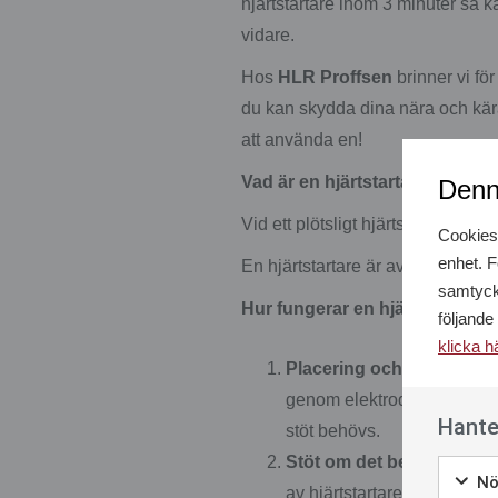
hjärtstartare inom 3 minuter så k
vidare.
Hos
HLR Proffsen
brinner vi för
du kan skydda dina nära och kära,
att använda en!
Vad är en hjärtstartare och hu
Denn
Vid ett plötsligt hjärtstopp behöv
Cookies 
enhet. F
En hjärtstartare är avgörande för 
samtyck
Hur fungerar en hjärtstartare?
följande
klicka h
Placering och analys av 
genom elektroder som placer
Hante
stöt behövs.
Stöt om det behövs
: Om h
Nö
av hjärtstartare: automati