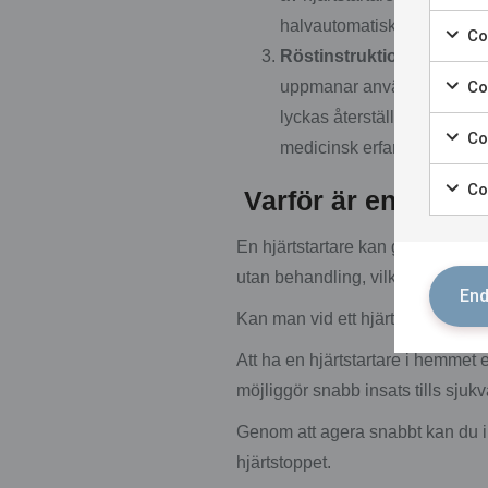
halvautomatisk hjärtstartar
Coo
Röstinstruktioner och vä
Co
uppmanar användaren att hå
lyckas återställa en norma
Co
medicinsk erfarenhet.
Co
Varför är en hjärtst
En hjärtstartare kan göra stor ski
utan behandling, vilket gör det av
End
Kan man vid ett hjärtstopp lever
Att ha en hjärtstartare i hemmet e
möjliggör snabb insats tills sjuk
Genom att agera snabbt kan du int
hjärtstoppet.