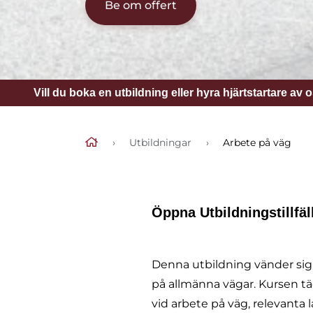
Be om offert
Vill du boka en utbildning eller hyra hjärtstartare av 
›
Utbildningar
›
Arbete på väg
Öppna Utbildningstillfäll
Denna utbildning vänder sig
på allmänna vägar. Kursen tä
vid arbete på väg, relevanta l