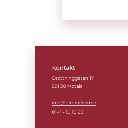
Kontakt
Drottninggatan 17
591 30 Motala​
info@hlrproffsen.se
0141 - 10 10 90