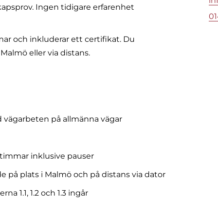
in
apsprov. Ingen tidigare erfarenhet
01
ar och inkluderar ett certifikat. Du
Malmö eller via distans.
d vägarbeten på allmänna vägar
 timmar inklusive pauser
de på plats i Malmö och på distans via dator
rna 1.1, 1.2 och 1.3 ingår