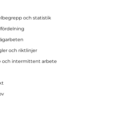
begrepp och statistik
fördelning
vägarbeten
er och riktlinjer
e och intermittent arbete
kt
ov