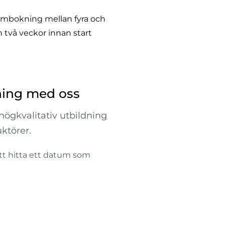
er ombokning mellan fyra och
n två veckor innan start
ning med oss
högkvalitativ utbildning
ktörer.
 att hitta ett datum som