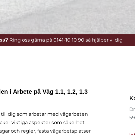
Ring oss gärna på 0141-10 10 90 så hjälper vi dig
oss?
en i Arbete på Väg 1.1, 1.2, 1.3
K
Dr
 till dig som arbetar med vägarbeten
59
cker viktiga aspekter som säkerhet
agar och regler, fasta vägarbetsplatser